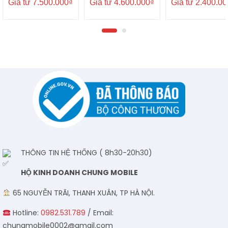
Giá từ
7.500.000
₫
Giá từ
4.600.000
₫
Giá từ
2.400.00
THÔNG TIN HỆ THỐNG ( 8h30-20h30)
HỘ KINH DOANH CHUNG MOBILE
65 NGUYỄN TRÃI, THANH XUÂN, TP HÀ NỘI.
Hotline:
0982.531.789
/ Email:
chungmobile0002@gmail.com