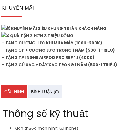
KHUYẾN MÃI
KHUYỄN MÃI SIÊU KHỦNG TRI ÂN KHÁCH HÀNG
QUÀ TẶNG HƠN 3 TRIỆU ĐỒNG.
– TẶNG CƯỜNG LỰC KHI MUA MÁY (100K-200K)
– TẶNG ỐP + CƯỜNG LỰC TRONG 1 NĂM (500-1 TRIỆU)
– TẶNG TAI NGHE AIRPOD PRO REP 1:1 (400K)
– TẶNG CỦ XẠC + DÂY XẠC TRONG 1 NĂM (500-1 TRIỆU)
CẤU HÌNH
BÌNH LUẬN (0)
Thông số kỹ thuật
Kích thước màn hình: 6.1 inches