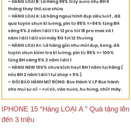
– HÀNG LOẠI B: Là Hàng 99% trầy xước nhẹ BH 6
tháng thay thế,sửa chữa
– HÀNG LOẠI A: Là hàng ngoại hình đẹp siêu lướt , đã
qua tuyển chọn kĩ lưỡng, pin từ 85% =>94% tặng BH
vàng 5% 2 năm 1 đổi 1 từ 12 pro tới 16 pro max và 1
năm 1 đổi 1 đổi với máy 8G tới 12 thường
– HÀNG LOẠI A+: Là hàng gần như mới đẹp, keng, đã
tuyển chọn kiểm tra kĩ lưỡng, pin từ 95% => 100%
tặng BH vàng 5% 2 năm 1 đổi 1
– HÀNG NEW 100% chưa kích hoạt BH 1 năm tại hãng (
nếu BH 2 năm 1 đổi 1 tại shop + 5% )
– GÓI BẢO HÀNH MỞ RỘNG: Bảo Hành V.I.P Bảo hành
cho mọi sự cố – rơi vỡ, vào nước, hư hỏng, chết máy.
IPHONE 15 “Hàng LOẠI A ” Quà tặng lên
đến 3 triệu