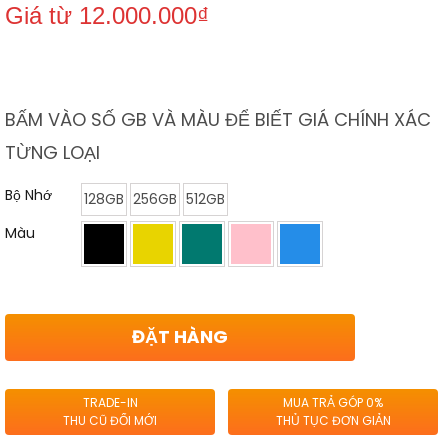
Giá từ
12.000.000
₫
BẤM VÀO SỐ GB VÀ MÀU ĐỂ BIẾT GIÁ CHÍNH XÁC
TỪNG LOẠI
Bộ Nhớ
128GB
256GB
512GB
Màu
ĐẶT HÀNG
TRADE-IN
MUA TRẢ GÓP 0%
THU CŨ ĐỔI MỚI
THỦ TỤC ĐƠN GIẢN