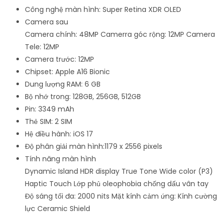
Công nghệ màn hình: Super Retina XDR OLED
Camera sau
Camera chính: 48MP Camerra góc rộng: 12MP Camera
Tele: 12MP
Camera trước: 12MP
Chipset: Apple A16 Bionic
Dung lượng RAM: 6 GB
Bộ nhớ trong: 128GB, 256GB, 512GB
Pin: 3349 mAh
Thẻ SIM: 2 SIM
Hệ điều hành: iOS 17
Độ phân giải màn hình:1179 x 2556 pixels
Tính năng màn hình
Dynamic Island HDR display True Tone Wide color (P3)
Haptic Touch Lớp phủ oleophobia chống dấu vân tay
Độ sáng tối đa: 2000 nits Mặt kính cảm ứng: Kính cường
lực Ceramic Shield