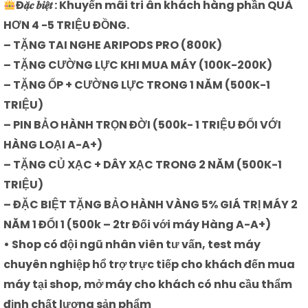
Đ𝒂̣̆𝒄 𝒃𝒊𝒆̣̂𝒕 : Khuyến mãi tri ân khách hàng phần QUÀ
HƠN 4 -5 TRIỆU ĐỒNG.
– TẶNG TAI NGHE ARIPODS PRO (800K)
– TẶNG CƯỜNG LỰC KHI MUA MÁY (100K-200K)
– TẶNG ỐP + CƯỜNG LỰC TRONG 1 NĂM (500K-1
TRIỆU)
– PIN BẢO HÀNH TRỌN ĐỜI (500k- 1 TRIỆU ĐỐI VỚI
HÀNG LOẠI A-A+)
– TẶNG CỦ XẠC + DÂY XẠC TRONG 2 NĂM (500K-1
TRIỆU)
– ĐẶC BIỆT TẶNG BẢO HÀNH VÀNG 5% GIÁ TRỊ MÁY 2
NĂM 1 ĐỔI 1 (500k – 2tr Đối với máy Hàng A-A+)
• Shop có đội ngũ nhân viên tư vấn, test máy
chuyên nghiệp hổ trợ trực tiếp cho khách đến mua
máy tại shop, mở máy cho khách có nhu cầu thẩm
định chất lượng sản phẩm