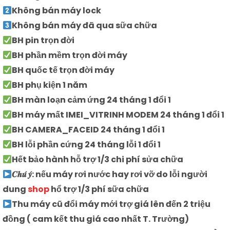
Không bán máy lock
Không bán máy đã qua sữa chữa
BH pin trọn đời
BH phần mềm trọn đời máy
BH quốc tế trọn đời máy
BH phụ kiện 1 năm
BH màn loạn cảm ứng 24 tháng 1 đổi 1
BH máy mất IMEI_VITRINH MODEM 24 tháng 1 đổi 1
BH CAMERA_FACEID 24 tháng 1 đổi 1
BH lỗi phần cứng 24 tháng lỗi 1 đổi 1
Hết bảo hành hỗ trợ 1/3 chi phí sửa chữa
𝑪𝒉𝒖́ 𝒚́: nếu máy rơi nước hay rơi vỡ do lỗi người
dung
shop
hổ trợ 1/3 phí sữa chữa
Thu máy cũ đổi máy mới trợ giá lên đến 2 triệu
đồng ( cam kết thu giá cao nhất T. Trường)