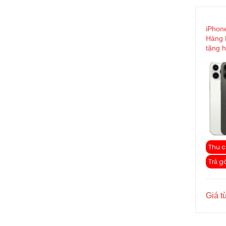
iPhon
Hàng 
tặng h
Thu c
Trả g
Giá t