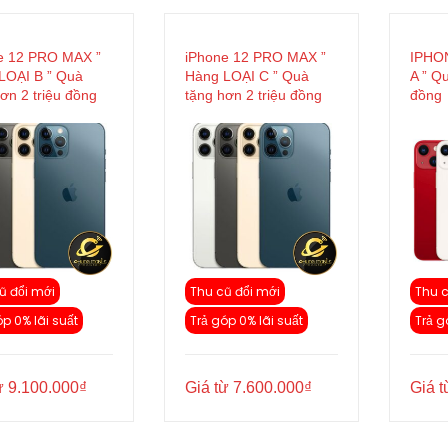
e 12 PRO MAX ”
iPhone 12 PRO MAX ”
IPHON
LOẠI B ” Quà
Hàng LOẠI C ” Quà
A ” Q
ơn 2 triệu đồng
tặng hơn 2 triệu đồng
đồng
ũ đổi mới
Thu cũ đổi mới
Thu c
óp 0% lãi suất
Trả góp 0% lãi suất
Trả g
ừ
9.100.000
₫
Giá từ
7.600.000
₫
Giá 