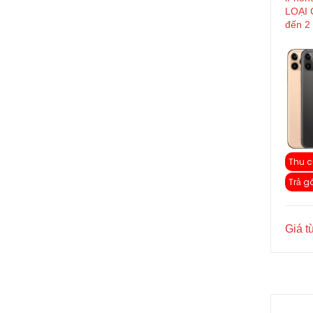
LOẠI 
đến 2 
Thu c
Trả g
Giá t