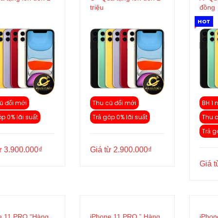
triệu
đồng
HOT
ũ đổi mới
Thu cũ đổi mới
BH 1 
óp 0% lãi suất
Trả góp 0% lãi suất
Thu c
Trả g
ừ
3.900.000
₫
Giá từ
2.900.000
₫
Giá 
e 11 PRO “Hàng
iPhone 11 PRO ” Hàng
iPhon