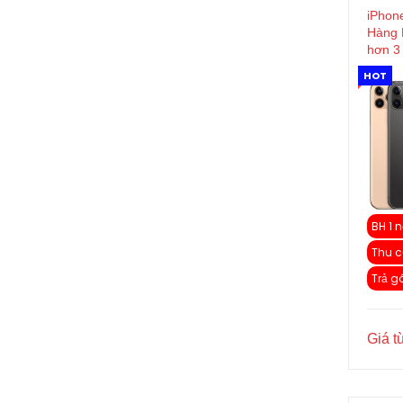
iPhon
Hàng 
hơn 3 
HOT
BH 1 n
Thu c
Trả g
Giá t