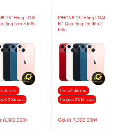
E 13 “Hàng LOẠI
IPHONE 13 “Hàng LOẠI
uà tặng hơn 3 triệu
B ” Quà tặng lên đến 2
triệu
ũ đổi mới
Thu cũ đổi mới
óp 0% lãi suất
Trả góp 0% lãi suất
từ
8.300.000
₫
Giá từ
7.300.000
₫