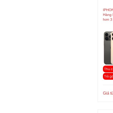
IPHON
Hàng 
hơn 3 
Thu c
Trả g
Giá t