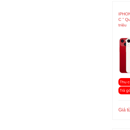
IPHON
C ” Qu
triệu
Thu c
Trả g
Giá t