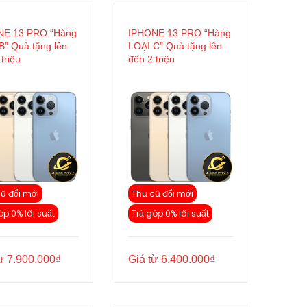
NE 13 PRO “Hàng
IPHONE 13 PRO “Hàng
B” Quà tặng lên
LOẠI C” Quà tặng lên
triệu
đến 2 triệu
ũ đổi mới
Thu cũ đổi mới
óp 0% lãi suất
Trả góp 0% lãi suất
từ
7.900.000
₫
Giá từ
6.400.000
₫