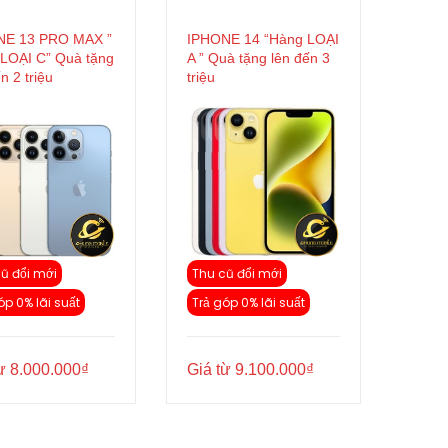
NE 13 PRO MAX ”
IPHONE 14 “Hàng LOẠI
LOẠI C” Quà tặng
A ” Quà tặng lên đến 3
n 2 triệu
triệu
ũ đổi mới
Thu cũ đổi mới
óp 0% lãi suất
Trả góp 0% lãi suất
từ
8.000.000
₫
Giá từ
9.100.000
₫