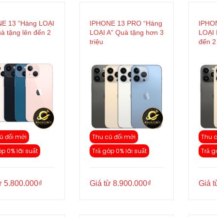
E 13 “Hàng LOẠI
IPHONE 13 PRO “Hàng
IPHO
à tặng lên đến 2
LOẠI A” Quà tặng hơn 3
LOẠI 
triệu
đến 2 
ũ đổi mới
Thu cũ đổi mới
Thu c
óp 0% lãi suất
Trả góp 0% lãi suất
Trả g
ừ
5.800.000
₫
Giá từ
8.900.000
₫
Giá 