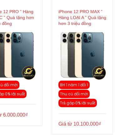
e 12 PRO ” Hàng
iPhone 12 PRO MAX ”
C ” Quà tặng hơn
Hàng LOẠI A ” Quà tặng
u đồng
hơn 3 triệu đồng
ũ đổi mới
BH 1 năm 1 đổi 1
óp 0% lãi suất
Thu cũ đổi mới
Trả góp 0% lãi suất
từ
6.000.000
₫
Giá từ
10.100.000
₫