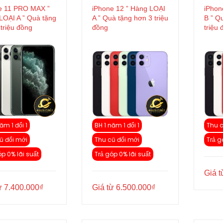
e 11 PRO MAX ”
iPhone 12 ” Hàng LOẠI
iPhon
LOẠI A ” Quà tặng
A ” Quà tặng hơn 3 triệu
B ” Q
triệu đồng
đồng
triệu
ăm 1 đổi 1
BH 1 năm 1 đổi 1
Thu c
ũ đổi mới
Thu cũ đổi mới
Trả g
óp 0% lãi suất
Trả góp 0% lãi suất
Giá 
ừ
7.400.000
₫
Giá từ
6.500.000
₫