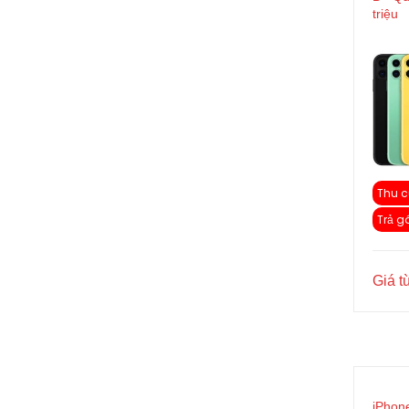
triệu
Thu c
Trả g
Giá t
iPhon