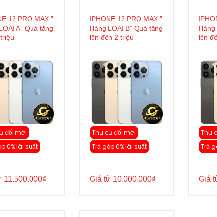
E 13 PRO MAX ”
IPHONE 13 PRO MAX ”
IPHO
LOẠI A” Quà tặng
Hàng LOẠI B” Quà tặng
Hàng 
triệu
lên đến 2 triệu
lên đế
ũ đổi mới
Thu cũ đổi mới
Thu c
óp 0% lãi suất
Trả góp 0% lãi suất
Trả g
ừ
11.500.000
₫
Giá từ
10.000.000
₫
Giá 