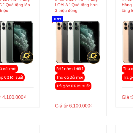
C ” Quà tặng lên
LOẠI A ” Quà tặng hơn
Hàng 
triệu
3 triệu đồng
tặng l
HOT
ũ đổi mới
BH 1 năm 1 đổi 1
Thu c
óp 0% lãi suất
Thu cũ đổi mới
Trả g
Trả góp 0% lãi suất
ừ
4.100.000
₫
Giá 
Giá từ
6.100.000
₫