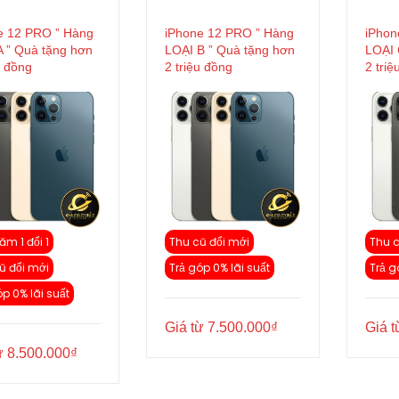
e 12 PRO ” Hàng
iPhone 12 PRO ” Hàng
iPhon
A ” Quà tặng hơn
LOẠI B ” Quà tặng hơn
LOẠI 
u đồng
2 triệu đồng
2 triệ
ăm 1 đổi 1
Thu cũ đổi mới
Thu c
ũ đổi mới
Trả góp 0% lãi suất
Trả g
óp 0% lãi suất
Giá từ
7.500.000
₫
Giá 
ừ
8.500.000
₫