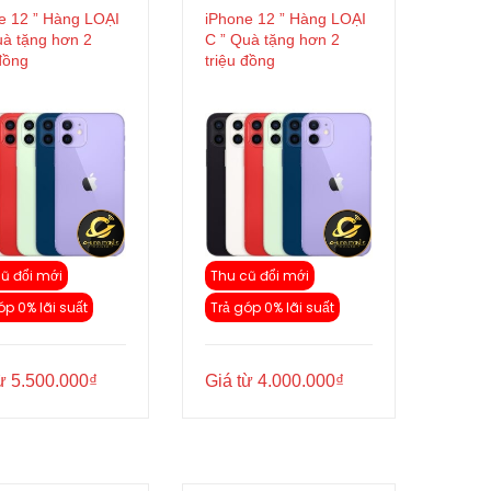
e 12 ” Hàng LOẠI
iPhone 12 ” Hàng LOẠI
uà tặng hơn 2
C ” Quà tặng hơn 2
 đồng
triệu đồng
ũ đổi mới
Thu cũ đổi mới
óp 0% lãi suất
Trả góp 0% lãi suất
từ
5.500.000
₫
Giá từ
4.000.000
₫