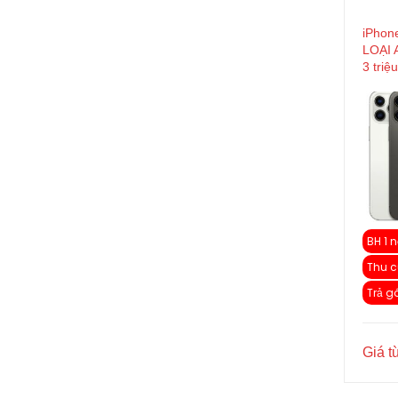
iPhon
LOẠI 
3 triệ
BH 1 n
Thu c
Trả g
Giá t