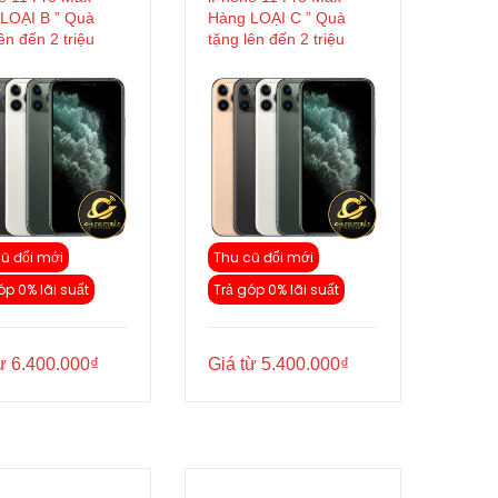
LOẠI B ” Quà
Hàng LOẠI C ” Quà
ên đến 2 triệu
tặng lên đến 2 triệu
ũ đổi mới
Thu cũ đổi mới
óp 0% lãi suất
Trả góp 0% lãi suất
từ
6.400.000
₫
Giá từ
5.400.000
₫