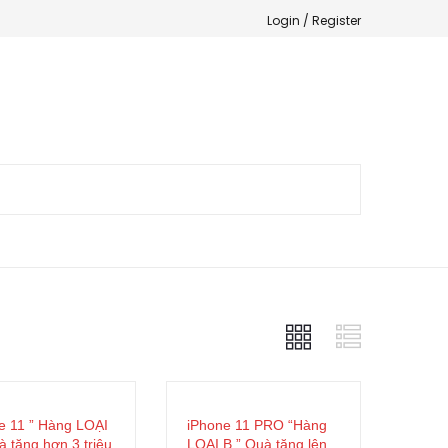
Login /
Register
e 11 ” Hàng LOẠI
iPhone 11 PRO “Hàng
à tặng hơn 3 triệu
LOẠI B ” Quà tặng lên