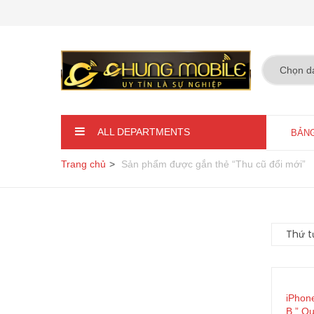
ALL DEPARTMENTS
BẢNG
Trang chủ
Sản phẩm được gắn thẻ “Thu cũ đổi mới”
iPhon
B ” Qu