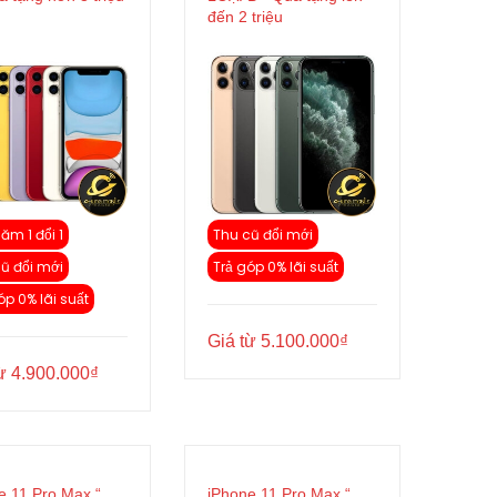
đến 2 triệu
năm 1 đổi 1
Thu cũ đổi mới
ũ đổi mới
Trả góp 0% lãi suất
óp 0% lãi suất
Giá từ
5.100.000
₫
từ
4.900.000
₫
e 11 Pro Max “
iPhone 11 Pro Max “