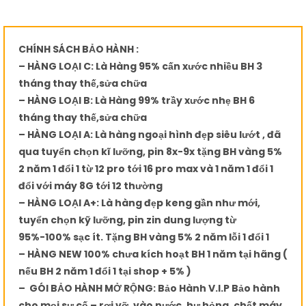
CHÍNH SÁCH BẢO HÀNH :
– HÀNG LOẠI C: Là Hàng 95% cấn xước nhiều BH 3
tháng thay thế,sửa chữa
– HÀNG LOẠI B: Là Hàng 99% trầy xước nhẹ BH 6
tháng thay thế,sửa chữa
– HÀNG LOẠI A: Là hàng ngoại hình đẹp siêu lướt , đã
qua tuyển chọn kĩ lưỡng, pin 8x-9x tặng BH vàng 5%
2 năm 1 đổi 1 từ 12 pro tới 16 pro max và 1 năm 1 đổi 1
đổi với máy 8G tới 12 thường
– HÀNG LOẠI A+: Là hàng đẹp keng gần như mới,
tuyển chọn kỹ lưỡng, pin zin dung lượng từ
95%-100% sạc ít. Tặng BH vàng 5% 2 năm lỗi 1 đổi 1
– HÀNG NEW 100% chưa kích hoạt BH 1 năm tại hãng (
nếu BH 2 năm 1 đổi 1 tại shop + 5% )
– GÓI BẢO HÀNH MỞ RỘNG: Bảo Hành V.I.P Bảo hành
cho mọi sự cố – rơi vỡ, vào nước, hư hỏng, chết máy.