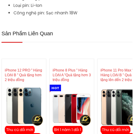
Loại pin: Li-Ion
Công nghệ pin: Sạc nhanh 18W
Sản Phẩm Liên Quan
iPhone 12 PRO ” Hàng
iPhone 8 Plus ” Hàng
iPhone 11 Pro Max “
LOẠI B ” Quà tặng hơn
LOẠI A ”Quà tặng hơn 3
Hàng LOẠI B ” Quà
2 triệu đồng
triệu đồng
tặng lên đến 2 triệu
HOT
Thu cũ đổi mới
BH 1 năm 1 đổi 1
Thu cũ đổi mới