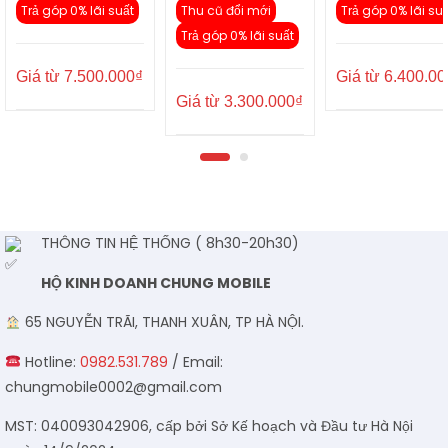
Trả góp 0% lãi suất
Thu cũ đổi mới
Trả góp 0% lãi su
Trả góp 0% lãi suất
Giá từ
7.500.000
₫
Giá từ
6.400.00
Giá từ
3.300.000
₫
THÔNG TIN HỆ THỐNG ( 8h30-20h30)
HỘ KINH DOANH CHUNG MOBILE
65 NGUYỄN TRÃI, THANH XUÂN, TP HÀ NỘI.
Hotline:
0982.531.789
/ Email:
chungmobile0002@gmail.com
MST: 040093042906, cấp bởi Sở Kế hoạch và Đầu tư Hà Nội