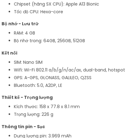
Chipset (hãng SX CPU): Apple A13 Bionic
Tốc độ CPU: Hexa-core
Bộ nhớ - Lưu trữ
RAM: 4 GB
Bộ nhớ trong: 64GB, 256GB, 512GB
Kết nối
SIM: Nano SIM
Wifi: Wi-Fi 802.11 a/b/g/n/ac/ax, dual-band, hotspot
GPS: A-GPS, GLONASS, GALILEO, QZSS
Bluetooth: 5.0, A2DP, LE
Thiết kế - Trọng lượng
Kích thước: 158 x 77.8 x 8.1 mm
Trọng lượng: 226 g
Thông tin pin - Sạc
Dung lượng pin: 3.969 mAh