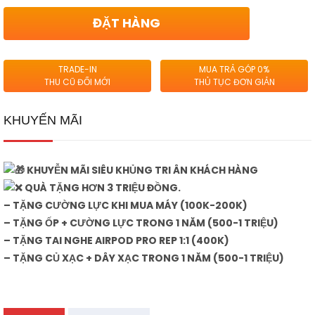
ĐẶT HÀNG
TRADE-IN
MUA TRẢ GÓP 0%
THU CŨ ĐỔI MỚI
THỦ TỤC ĐƠN GIẢN
KHUYẾN MÃI
KHUYỄN MÃI SIÊU KHỦNG TRI ÂN KHÁCH HÀNG
QUÀ TẶNG HƠN 3 TRIỆU ĐỒNG.
– TẶNG CƯỜNG LỰC KHI MUA MÁY (100K-200K)
– TẶNG ỐP + CƯỜNG LỰC TRONG 1 NĂM (500-1 TRIỆU)
– TẶNG TAI NGHE AIRPOD PRO REP 1:1 (400K)
– TẶNG CỦ XẠC + DÂY XẠC TRONG 1 NĂM (500-1 TRIỆU)