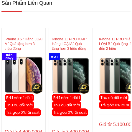
Sản Phẩm Liên Quan
iPhone XS ” Hàng LOẠI
iPhone 11 PRO MAX ”
iPhone 11 PRO “Hà
A ” Quà tặng hơn 3
Hàng LOẠI A ” Quà
LOẠI B ” Quà tặng l
triệu đồng
tặng hơn 3 triệu đồng
đến 2 triệu
Bán
HOT
Chạy
BH 1 năm 1 đổi 1
BH 1 năm 1 đổi 1
Thu cũ đổi mới
Thu cũ đổi mới
Thu cũ đổi mới
Trả góp 0% lãi su
Trả góp 0% lãi suất
Trả góp 0% lãi suất
Giá từ
5.100.00
Giá từ
4.400.000
₫
Giá từ
7.400.000
₫