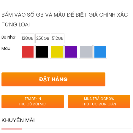
BẤM VÀO SỐ GB VÀ MÀU ĐỂ BIẾT GIÁ CHÍNH XÁC
TỪNG LOẠI
Bộ Nhớ
128GB
256GB
512GB
Màu
ĐẶT HÀNG
TRADE-IN
MUA TRẢ GÓP 0%
THU CŨ ĐỔI MỚI
THỦ TỤC ĐƠN GIẢN
KHUYẾN MÃI