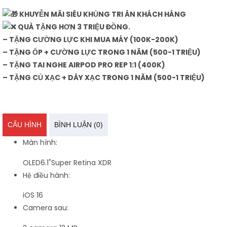
KHUYỄN MÃI SIÊU KHỦNG TRI ÂN KHÁCH HÀNG
QUÀ TẶNG HƠN 3 TRIỆU ĐỒNG.
– TẶNG CƯỜNG LỰC KHI MUA MÁY (100K-200K)
– TẶNG ỐP + CƯỜNG LỰC TRONG 1 NĂM (500-1 TRIỆU)
– TẶNG TAI NGHE AIRPOD PRO REP 1:1 (400K)
– TẶNG CỦ XẠC + DÂY XẠC TRONG 1 NĂM (500-1 TRIỆU)
CẤU HÌNH
BÌNH LUẬN (0)
Màn hình:
OLED
6.1"
Super Retina XDR
Hệ điều hành:
iOS 16
Camera sau: