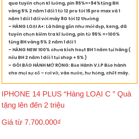
qua tuyển chọn kĩ lưỡng, pin 85%=>94%
tặng BH
vàng 5% 2 năm 1 đổi 1 từ 12 pro tới 16 pro max và 1
năm 1 đổi 1 đổi với máy 8G tới 12 thường
– HÀNG LOẠI A+: Là hàng gần như mới đẹp, keng, đã
tuyển chọn kiểm tra kĩ lưỡng, pin từ 95% =>100%
tặng BH vàng 5% 2 năm 1 đổi 1
– HÀNG NEW 100% chưa kích hoạt BH 1 năm tại hãng (
nếu BH 2 năm 1 đổi 1 tại shop + 5% )
– GÓI BẢO HÀNH MỞ RỘNG: Bảo Hành V.I.P Bảo hành
cho mọi sự cố – rơi vỡ, vào nước, hư hỏng, chết máy.
IPHONE 14 PLUS “Hàng LOẠI C ” Quà
tặng lên đến 2 triệu
Giá từ
7.700.000
₫