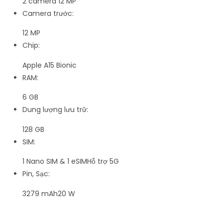
2 camera 12 MP
Camera trước:
12 MP
Chip:
Apple A15 Bionic
RAM:
6 GB
Dung lượng lưu trữ:
128 GB
SIM:
1 Nano SIM & 1 eSIM
Hỗ trợ 5G
Pin, Sạc:
3279 mAh
20 W