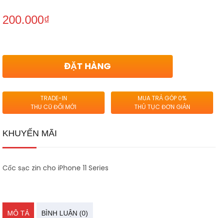
200.000
₫
ĐẶT HÀNG
TRADE-IN
MUA TRẢ GÓP 0%
THU CŨ ĐỔI MỚI
THỦ TỤC ĐƠN GIẢN
KHUYẾN MÃI
Cốc sạc zin cho iPhone 11 Series
MÔ TẢ
BÌNH LUẬN (0)