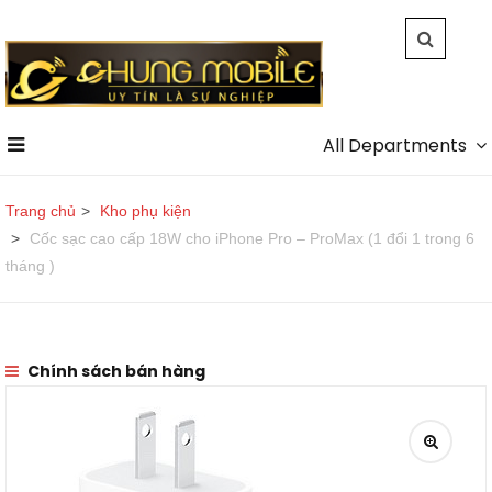
All Departments
Trang chủ
Kho phụ kiện
Cốc sạc cao cấp 18W cho iPhone Pro – ProMax (1 đổi 1 trong 6
tháng )
Chính sách bán hàng