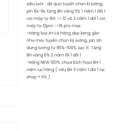
siêu lướt , đã qua tuyển chọn kĩ lưỡng,
pin 8x-9x tặng BH vàng 5%
1 năm 1 đổi 1
với máy từ 8G -> 12 và 2 năm 1 đổi 1 với
máy từ 12pro ->16 pro max
-Hàng loại A+:Là hàng đẹp keng gần
như mới, tuyển chọn kỹ lưỡng, pin zin
dung lượng từ 95%-100% sạc ít. Tặng
BH vàng 5% 2 năm lỗi 1 đổi 1
-Hàng NEW 100% chưa kích hoạt BH 1
năm tại hãng ( nếu BH 3 năm 1 đổi 1 tại
shop + 5% )