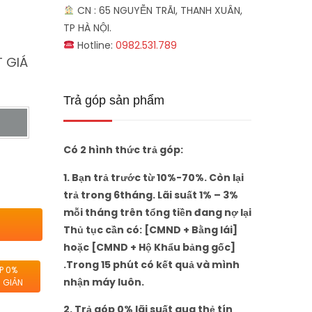
CN : 65 NGUYỄN TRÃI, THANH XUÂN,
TP HÀ NỘI.
Hotline:
0982.531.789
 GIÁ
Trả góp sản phẩm
Có 2 hình thức trả góp:
1. Bạn trả trước từ 10%-70%. Còn lại
trả trong 6tháng. Lãi suất 1% – 3%
mỗi tháng trên tổng tiền đang nợ lại
Thủ tục cần có: [CMND + Bằng lái]
hoặc [CMND + Hộ Khẩu bảng gốc]
.Trong 15 phút có kết quả và mình
P 0%
nhận máy luôn.
 GIẢN
2. Trả góp 0% lãi suất qua thẻ tín