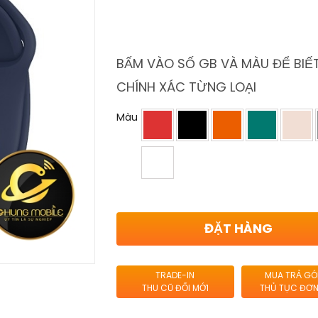
BẤM VÀO SỐ GB VÀ MÀU ĐỂ BIẾT
CHÍNH XÁC TỪNG LOẠI
Màu
ĐẶT HÀNG
TRADE-IN
MUA TRẢ GÓ
THU CŨ ĐỔI MỚI
THỦ TỤC ĐƠN