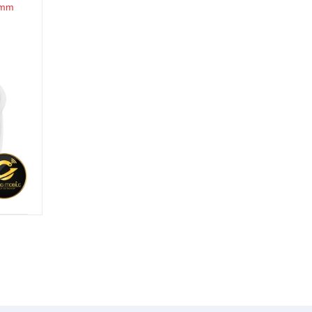
4mm
Tai Nghe Bluetooth Apple AirPods 2
True Wireless (Không dây)