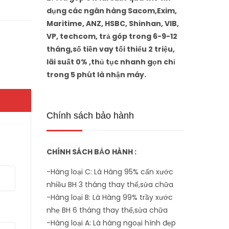
dụng các ngân hàng Sacom,Exim,
Maritime, ANZ, HSBC, Shinhan, VIB,
VP, techcom, trả góp trong 6-9-12
tháng,số tiền vay tối thiểu 2 triệu,
lãi suất 0% ,thủ tục nhanh gọn chỉ
trong 5 phút là nhận máy.
Chính sách bảo hành
CHÍNH SÁCH BẢO HÀNH :
-Hàng loại C: Là Hàng 95% cấn xước
nhiều BH 3 tháng thay thế,sửa chữa
-Hàng loại B: Là Hàng 99% trầy xước
nhẹ BH 6 tháng thay thế,sửa chữa
-Hàng loại A: Là hàng ngoại hình đẹp