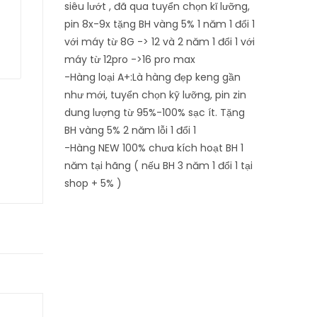
siêu lướt , đã qua tuyển chọn kĩ lưỡng,
pin 8x-9x tặng BH vàng 5%
1 năm 1 đổi 1
với máy từ 8G -> 12 và 2 năm 1 đổi 1 với
máy từ 12pro ->16 pro max
-Hàng loại A+:Là hàng đẹp keng gần
như mới, tuyển chọn kỹ lưỡng, pin zin
dung lượng từ 95%-100% sạc ít. Tặng
BH vàng 5% 2 năm lỗi 1 đổi 1
-Hàng NEW 100% chưa kích hoạt BH 1
năm tại hãng ( nếu BH 3 năm 1 đổi 1 tại
shop + 5% )