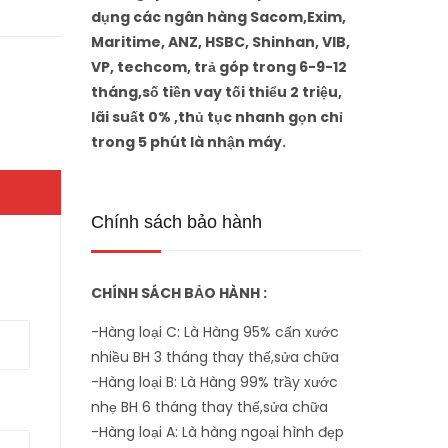
dụng các ngân hàng Sacom,Exim,
Maritime, ANZ, HSBC, Shinhan, VIB,
VP, techcom, trả góp trong 6-9-12
tháng,số tiền vay tối thiểu 2 triệu,
lãi suất 0% ,thủ tục nhanh gọn chỉ
trong 5 phút là nhận máy.
Chính sách bảo hành
CHÍNH SÁCH BẢO HÀNH :
-Hàng loại C: Là Hàng 95% cấn xước
nhiều BH 3 tháng thay thế,sửa chữa
-Hàng loại B: Là Hàng 99% trầy xước
nhẹ BH 6 tháng thay thế,sửa chữa
-Hàng loại A: Là hàng ngoại hình đẹp