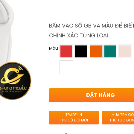
BẤM VÀO SỐ GB VÀ MÀU ĐỂ BIẾT
CHÍNH XÁC TỪNG LOẠI
Màu
ĐẶT HÀNG
TRADE-IN
MUA TRẢ GÓ
THU CŨ ĐỔI MỚI
THỦ TỤC ĐƠN