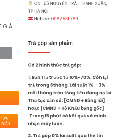
CN : 65 NGUYỄN TRÃI, THANH XUÂN,
TP HÀ NỘI.
Hotline:
0982.531.789
 GIÁ
Trả góp sản phẩm
Có 2 hình thức trả góp:
1. Bạn trả trước từ 10%-70%. Còn lại
trả trong 6tháng. Lãi suất 1% – 3%
mỗi tháng trên tổng tiền đang nợ lại
Thủ tục cần có: [CMND + Bằng lái]
hoặc [CMND + Hộ Khẩu bảng gốc]
.Trong 15 phút có kết quả và mình
P 0%
nhận máy luôn.
 GIẢN
2. Trả góp 0% lãi suất qua thẻ tín